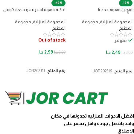
-40%
-17%
فنجان قهوه عدد 6
غلاية قهوة اسبريسو سعة كوبين
المجموعة المنزلية
,
مجموعة
المجموعة المنزلية
,
مجموعة
المطبخ
المطبخ
Out of stock
متوفر
2,99
د.ا
2,49
د.ا
5,00
د.ا
3,00
د.ا
قراءة المزيد
إضافة إلى السلة
رقم المنتج :
JOR202313
رقم المنتج :
JOR202316
افضل الادوات المنزليه تجدونها في مكان
واحد بافضل جوده واقل سعر على
الاطلاق