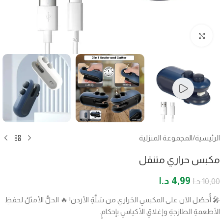
اضغط للتكبير
الرئيسية
/
المجموعة المنزلية
مكبس حراري متنقل
4,99
د.ا
10,00
د.ا
🎤 أُحصُل الآن على المكبسِ الحَراري من سَلَّةِ الأردن! 🔥 الحلُّ الأمثلُ لحفظِ
الأطعمةِ الطازجةِ وإغلاقِ الأكياسِ بإحكامٍ.