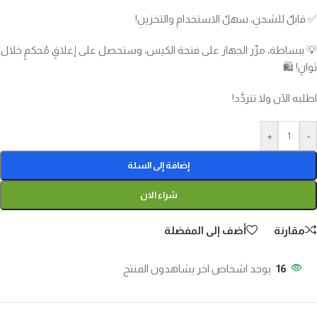
✅ قابلٌ للشحنِ، سهلُ الاستخدامِ والتخزينِ!
💡 ببساطة، مرِّر الجهاز على فتحة الكيس، وستحصل على إغلاقٍ مُحكمٍ خلال
ثوانٍ! 🛍️
اطلبه الآن ولا تتردَّد!
+
-
إضافة إلى السلة
شراء الان
مقارنة
أضف إلى المفضلة
16
يوجد اشخاص اخر يشاهدون المنتج