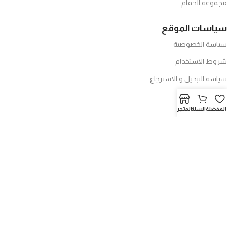
مجموعة الحمام
سياسات الموقع
سياسة الخصوصية
شروط الاستخدام
سياسة التبديل و الاسترجاع
تواصل معنا
المفضلة
السلة
المتجر
احدث العروض
نافورة ماء فخار مع خشب
17,99
د.ا
32,00
د.ا
الممسحه العاموديه الرهيبه
5,99
د.ا
9,00
د.ا