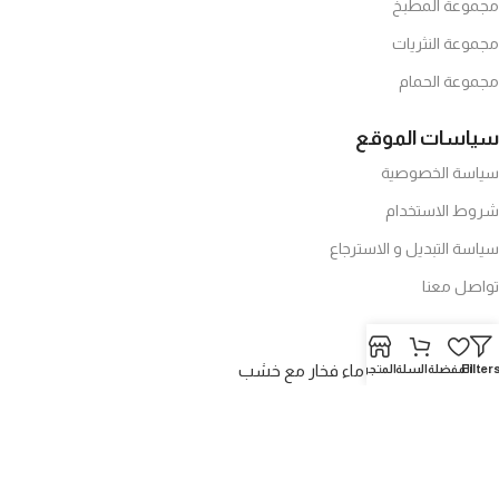
مجموعة المطبخ
مجموعة النثريات
مجموعة الحمام
سياسات الموقع
سياسة الخصوصية
شروط الاستخدام
سياسة التبديل و الاسترجاع
تواصل معنا
احدث العروض
نافورة ماء فخار مع خشب
Filter
المفضلة
السلة
المتجر
17,99
د.ا
32,00
د.ا
الممسحه العاموديه الرهيبه